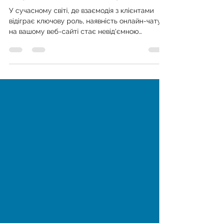
Все про Онлайн-чати: для чого
потрібний, безкоштовні варіанти
У сучасному світі, де взаємодія з клієнтами
відіграє ключову роль, наявність онлайн-чату
на вашому веб-сайті стає невід'ємною
частиною...