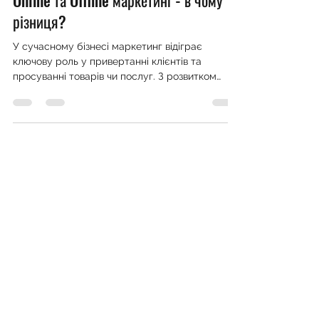
Online та Offline маркетинг - в чому
різниця?
У сучасному бізнесі маркетинг відіграє
ключову роль у привертанні клієнтів та
просуванні товарів чи послуг. З розвитком
технологій...