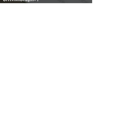
● Захищений протокол https
● Оптимізація сніпету (відображення
сайту в результатах пошуку): Title та
Description
● Налаштування відображення
посилання на сайт у соціальних мережах
та месенджерах: Open Graph
● SEO оптимізація сторінки, розмітка h1,
h2, h3 заголовків
● SEO оптимізація зображення:
альтернативний текст для зображень
(alt)