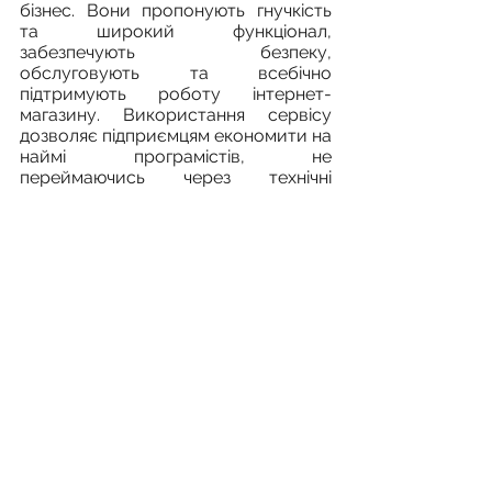
бізнес. Вони пропонують гнучкість 
та широкий функціонал, 
забезпечують безпеку, 
обслуговують та всебічно 
підтримують роботу інтернет-
магазину. Використання сервісу 
дозволяє підприємцям економити на 
наймі програмістів, не 
переймаючись через технічні 
моменти. Однозначно, це відкриває 
більше ресурсів для фокусування на 
стратегічних аспектах свого бізнесу, 
в тому числі на маркетингу та 
залученню нових інструментів 
просування.
Розробка сайтів
Didital-marketing