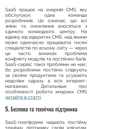
SaaS працює на хмарній CMS, яку 
обслуговує одна команда 
розробників. Це означає, що всі 
зміни та оновлення вносяться з 
єдиного командного центру. На 
відміну від відкритих CMS, над якими 
може одночасно працювати тисячі 
спеціалістів по всьому світу — через 
це часто виникає проблема 
конфлікту модулів та постійних багів. 
SaaS-сервіс такої проблеми не має, 
бо розробники постійно слідкують 
за своїми продуктами та усувають 
недоліки одразу в всіх інтернет-
магазинах. Детальніше про 
особливості роботи хмарних CMS 
читайте в статті
.
5. Безпека та технічна підтримка
SaaS-платформи надають постійну 
технічну підтримку своїм клієнтам. 