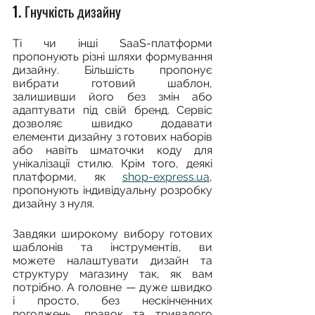
1. Гнучкість дизайну
Ті чи інші SaaS-платформи 
пропонують різні шляхи формування 
дизайну. Більшість пропонує 
вибрати готовий шаблон, 
залишивши його без змін або 
адаптувати під свій бренд. Сервіс 
дозволяє швидко додавати 
елементи дизайну з готових наборів 
або навіть шматочки коду для 
унікалізації стилю. Крім того, деякі 
платформи, як 
shop-express.ua
, 
пропонують індивідуальну розробку 
дизайну з нуля.
Завдяки широкому вибору готових 
шаблонів та інструментів, ви 
можете налаштувати дизайн та 
структуру магазину так, як вам 
потрібно. А головне — дуже швидко 
і просто, без нескінченних 
погоджень, правок та тривалого 