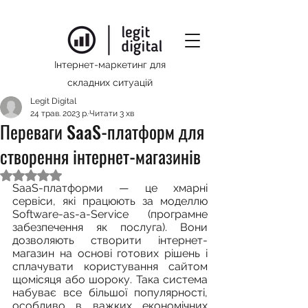
Інтернет-маркетинг для
складних ситуацій
Legit Digital
24 трав. 2023 р.
Читати 3 хв
Переваги SaaS-платформ для
створення інтернет-магазинів
Оцінка: NaN з 5 зірок.
SaaS-платформи — це хмарні 
сервіси, які працюють за моделлю 
Software-as-a-Service (програмне 
забезпечення як послуга). Вони 
дозволяють створити інтернет-
магазин на основі готових рішень і 
сплачувати користування сайтом 
щомісяця або шороку. Така система 
набуває все більшої популярності, 
особливо в важких економічних 