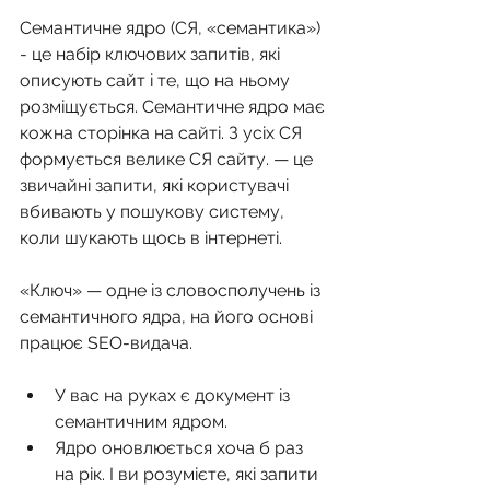
Семантичне ядро (СЯ, «семантика») 
- це набір ключових запитів, які 
описують сайт і те, що на ньому 
розміщується. Семантичне ядро має 
кожна сторінка на сайті. З усіх СЯ 
формується велике СЯ сайту. — це 
звичайні запити, які користувачі 
вбивають у пошукову систему, 
коли шукають щось в інтернеті.
«Ключ» — одне із словосполучень із 
семантичного ядра, на його основі 
працює SEO-видача.
У вас на руках є документ із 
семантичним ядром.
Ядро оновлюється хоча б раз 
на рік. І ви розумієте, які запити 