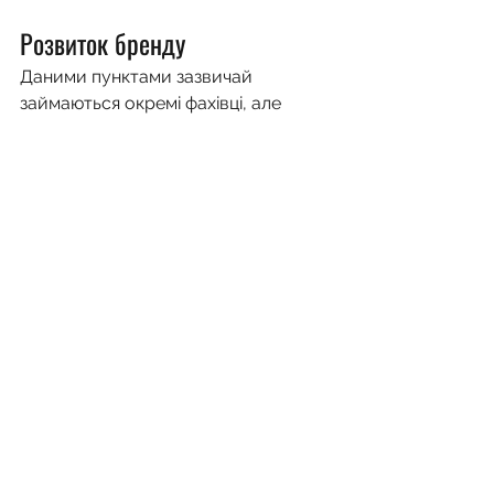
Розвиток бренду
Даними пунктами зазвичай 
займаються окремі фахівці, але 
рекомендую звернути увагу на них 
при повному орієнтуванні на SEO. 
Це дозволить зробити із сайту 
лідера ніші. Це дозволить створити 
повноцінний маркетинг.
11. Зовнішній контент маркетинг та 
реферальний трафік
Розміщений контент цікавий 
користувачам, а не лише 
заради посилань
Є джерела реферального 
трафіку