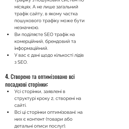
місяцях. А не лише загальний 
трафік сайту, в якому частка 
пошукового трафіку може бути 
незначною.
Ви поділяєте SEO трафік на 
комерційний, брендовий та 
інформаційний.
У вас є дані щодо кількості лідів 
з SEO.
4. Створено та оптимізовано всі 
посадкові сторінки:
Усі сторінки, заявлені в 
структурі кроку 2, створені на 
сайті.
Всі ці сторінки оптимізовані: на 
них є контент (товари або 
детальні описи послуг).