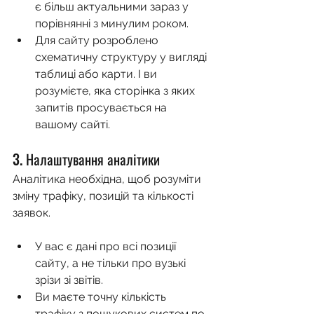
є більш актуальними зараз у 
порівнянні з минулим роком.
Для сайту розроблено 
схематичну структуру у вигляді 
таблиці або карти. І ви 
розумієте, яка сторінка з яких 
запитів просувається на 
вашому сайті.
3. Налаштування аналітики
Аналітика необхідна, щоб розуміти 
зміну трафіку, позицій та кількості 
заявок.
У вас є дані про всі позиції 
сайту, а не тільки про вузькі 
зрізи зі звітів. 
Ви маєте точну кількість 
трафіку з пошукових систем по 