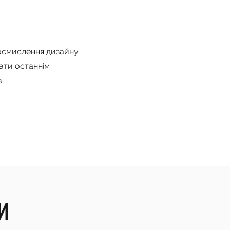
осмислення дизайну
ати останнім
.
и