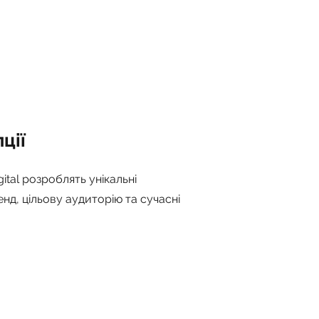
ції
ital розроблять унікальні
нд, цільову аудиторію та сучасні