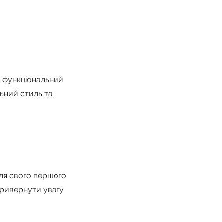
а функціональний
льний стиль та
для свого першого
привернути увагу