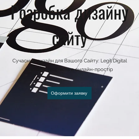
Розробка дизайну
сайту
Сучасний дизайн для Вашого Сайту: Legit Digital
вносить творчість в онлайн-простір
Оформити заявку