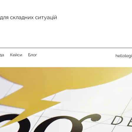
для складних ситуацій
да
Кейси
Блог
helloleg