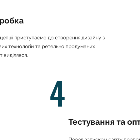
зробка
цепції приступаємо до створення дизайну з
их технологій та ретельно продуманих
т виділявся.
4
Тестування та оп
Перед запуском сайту прово