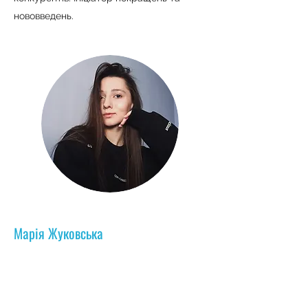
нововведень.
Марія Жуковська
UI/UX дизайнер та розробник сайтів
на Webflow та Wix
Місія
- це створення віртуальних