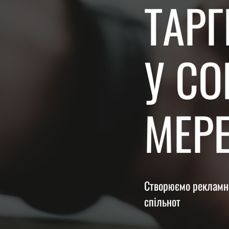
ТАР
У С
МЕР
Створюємо рекламні
спільнот