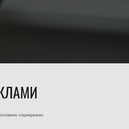
ЕКЛАМИ
х основних соцмережах: