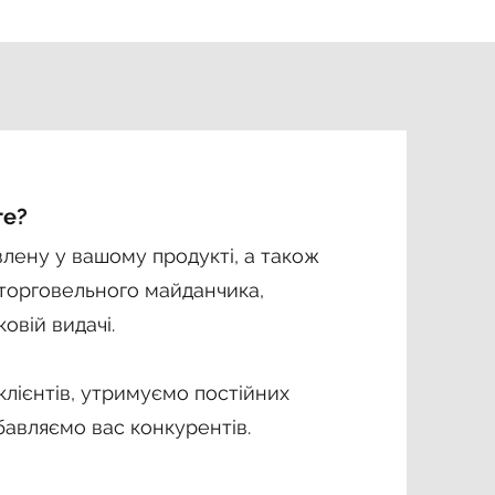
те?
влену у вашому продукті, а також
(торговельного майданчика,
овій видачі.
клієнтів, утримуємо постійних
бавляємо вас конкурентів.