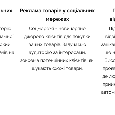
льних
Реклама товарів у соціальних
мережах
ві
торію
Соцмережі - невичерпне
Пі
ламної
джерело клієнтів для покупки
відв
бокий
ваших товарів. Залучаємо
заціка
ачів на
аудиторію за інтересами,
ще н
зокрема потенційних клієнтів, які
Висо
шукають схожі товари.
прояв
де лю
прийн
автомо