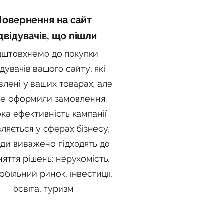
Повернення на сайт
двідувачів, що пішли
дштовхнемо до покупки
ідувачів вашого сайту, які
влені у ваших товарах, але
е оформили замовлення.
ка ефективність кампанії
ляється у сферах бізнесу,
ди виважено підходять до
яття рішень: нерухомість,
більний ринок, інвестиції,
освіта, туризм