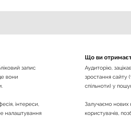
Що ви отримає
бліковий запис
Аудиторію, заціка
де вони
зростання сайту 
.
спільноти) у пошук
фесія, інтереси,
Залучаємо нових 
не налаштування
користувачів, поз