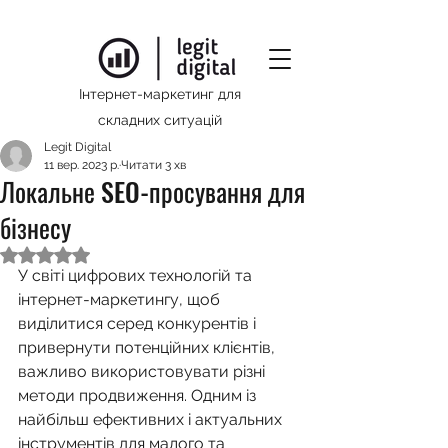
Інтернет-маркетинг для
складних ситуацій
Legit Digital
11 вер. 2023 р.
Читати 3 хв
Локальне SEO-просування для
бізнесу
Оцінка: NaN з 5 зірок.
У світі цифрових технологій та 
інтернет-маркетингу, щоб 
виділитися серед конкурентів і 
привернути потенційних клієнтів, 
важливо використовувати різні 
методи продвиження. Одним із 
найбільш ефективних і актуальних 
інструментів для малого та 