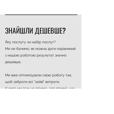
ЗНАЙШЛИ ДЕШЕВШЕ?
Яку послугу чи набір послуг?
Ми не бачимо, як можна дати порівняний
з нашою роботою результат значно
дешевше.
Ми вже оптимізували свою роботу так,
щоб забрати всі "зайві" витрати.
У дива ми теж не віримо, але віримо, що
зробити значно дешевше можна тільки
значно гірше за якістю.