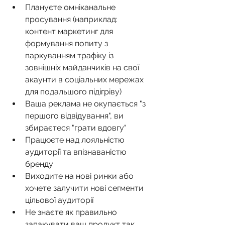
Плануєте омніканальне 
просування (наприклад: 
контент маркетинг для 
формування попиту з 
паркуванням трафіку із 
зовнішніх майданчиків на свої 
акаунти в соціальних мережах 
для подальшого підігріву)
Ваша реклама не окупається "з 
першого відвідування", ви 
збираєтеся "грати вдовгу"
Працюєте над лояльністю 
аудиторії та впізнаваністю 
бренду
Виходите на нові ринки або 
хочете залучити нові сегменти 
цільової аудиторії
Не знаєте як правильно 
запакувати ваш продукт так 