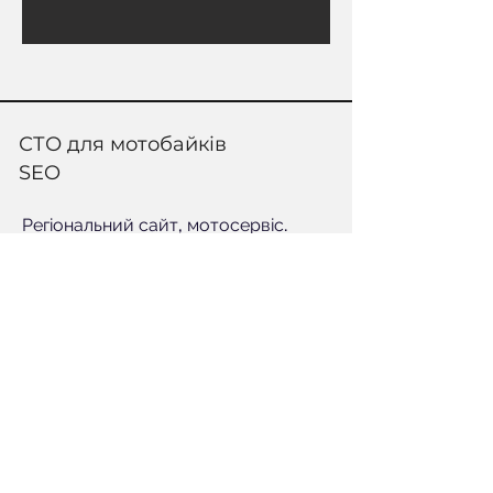
СТО для мотобайків
SEO
Регіональний сайт, мотосервіс.
Термін співпраці - 1,5 роки.
Розширення сайту, внутрішня та
зовнішня оптимізація.
Як результат:
з 1000 візитів/міс. до 7500 візитів/
міс.
Підвищення охоплення з 500 слів до