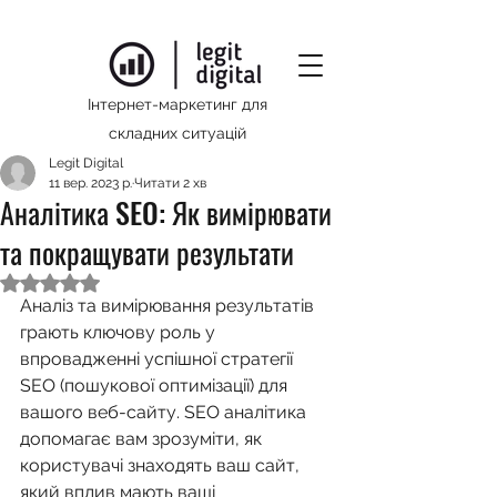
Інтернет-маркетинг для
складних ситуацій
Legit Digital
11 вер. 2023 р.
Читати 2 хв
Аналітика SEO: Як вимірювати
та покращувати результати
Оцінка: NaN з 5 зірок.
Аналіз та вимірювання результатів 
грають ключову роль у 
впровадженні успішної стратегії 
SEO (пошукової оптимізації) для 
вашого веб-сайту. SEO аналітика 
допомагає вам зрозуміти, як 
користувачі знаходять ваш сайт, 
який вплив мають ваші 