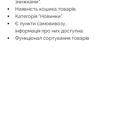
знижками".
Наявність кошика товарів.
Категорія "Новинки".
Є пункти самовивозу, 
інформація про них доступна.
Функціонал сортування товарів 
у категоріях.
Широкий асортимент товарів.
Аксесуари до товарів.
Різноманітність брендів.
Для сайтів послуг
Відео на сторінках про 
компанію, послуги, відео.
Онлайн запис або онлайн 
замовлення послуги.
Детальні прайс-листи, тарифи, 
калькулятори на посадкових 