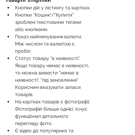
Кнопки дій у лістингу та картках.
Кнопки "Кошик"/"Купити" 
зроблені текстовими тегами 
або кнопками. 
Показ найменування валюти. 
Між числом та валютою є 
пробіл.
Статус товару "в наявності". 
Якщо товару немає в наявності, 
то можна вивести "немає в 
наявності", "під замовлення". 
Корисним вказувати запаси 
товарів.
На картках товарів є фотографії. 
Фотографій більше однієї. Існує 
функціонал детального 
перегляду фото.
Є відео до популярних та 