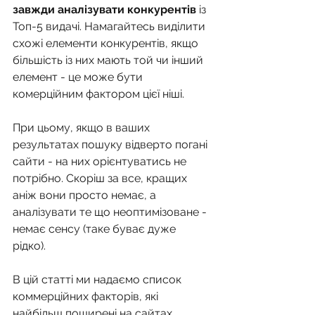
завжди аналізувати конкурентів
 із 
Топ-5 видачі. Намагайтесь виділити 
схожі елементи конкурентів, якщо 
більшість із них мають той чи інший 
елемент - це може бути 
комерційним фактором цієї ніші. 
При цьому, якщо в ваших 
результатах пошуку відверто погані 
сайти - на них орієнтуватись не 
потрібно. Скоріш за все, кращих 
аніж вони просто немає, а 
аналізувати те що неоптимізоване - 
немає сенсу (таке буває дуже 
рідко). 
В цій статті ми надаємо список 
коммерційних факторів, які 
найбільш поширені на сайтах 