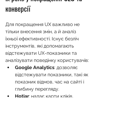
конверсії
Для покращення UX важливо не 
тільки внесення змін, а й аналіз 
їхньої ефективності. Існує безліч 
інструментів, які допомагають 
відстежувати UX-показники та 
аналізувати поведінку користувачів:
Google Analytics
: дозволяє 
відстежувати показники, такі як 
показник відмов, час на сайті і 
глибину перегляду.
Hotjar
: надає карти кліків, 
теплові карти і записи сесій 
користувачів для розуміння 
їхньої взаємодії з сайтом.
Crazy Egg
: пропонує карти 
прокрутки і карти кліків, що 