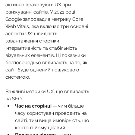
активно враховують UX при 
ранжуванні сайтів. У 2021 році 
Google запровадив метрику Core 
Web Vitals, яка включає три основні 
аспекти UX: швидкість 
завантаження сторінки, 
інтерактивність та стабільність 
візуальних елементів. Ці показники 
безпосередньо впливають на те, як 
сайт буде оцінений пошуковою 
системою.
Важливі метрики UX, що впливають 
на SEO:
Час на сторінці
 — чим більше 
часу користувач проводить на 
сайті, тим вища ймовірність, що 
контент йому цікавий.
Показник відмов
 — чим 