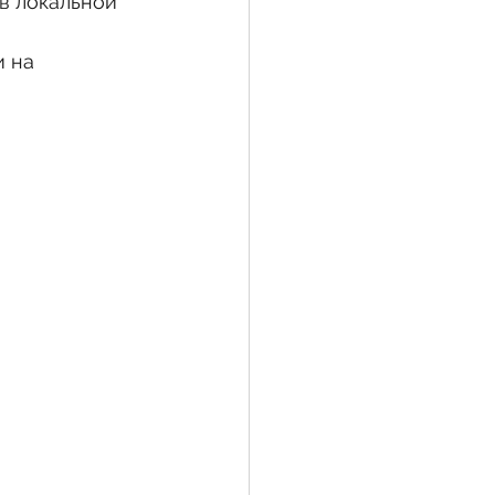
в локальной 
 на 