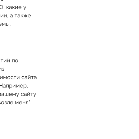
, какие у 
и, а также 
емы.
ятий по 
з 
имости сайта 
Например, 
вашему сайту 
озле меня".