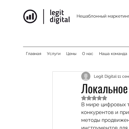
Нешаблонный маркетинг
Главная
Услуги
Цены
О нас
Наша команда
Legit Digital
11 сен
Локальное
Оценка: не число и
В мире цифровых т
конкурентов и при
методы продвижен
инструментов для 