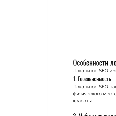
Особенности л
Локальное SEO им
1. Геозависимость
Локальное SEO наи
физического место
красоты.
2. Мобильная опти