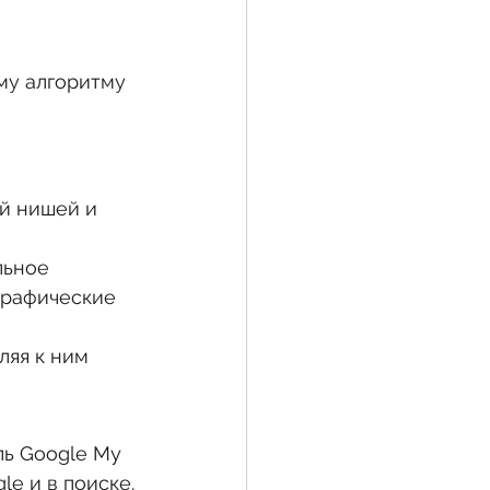
му алгоритму 
й нишей и 
льное 
графические 
ляя к ним 
ль Google My 
le и в поиске.