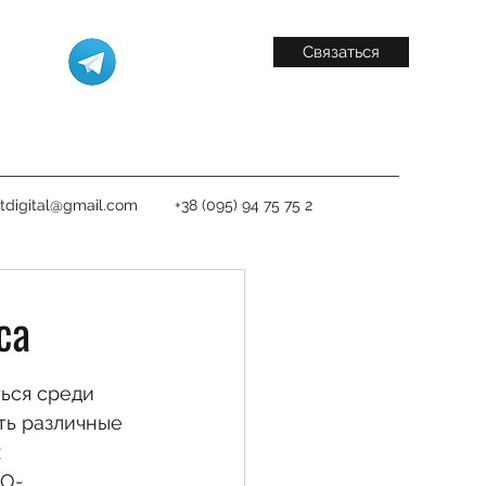
Связаться
itdigital@gmail.com
+38 (095) 94 75 75 2
са
ься среди 
ть различные 
 
EO-