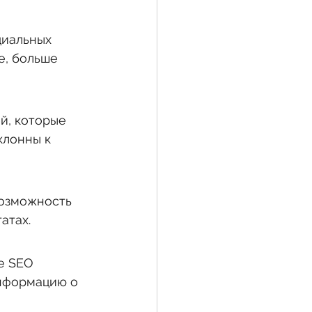
циальных 
е, больше 
й, которые 
клонны к 
возможность 
атах.
е SEO 
информацию о 