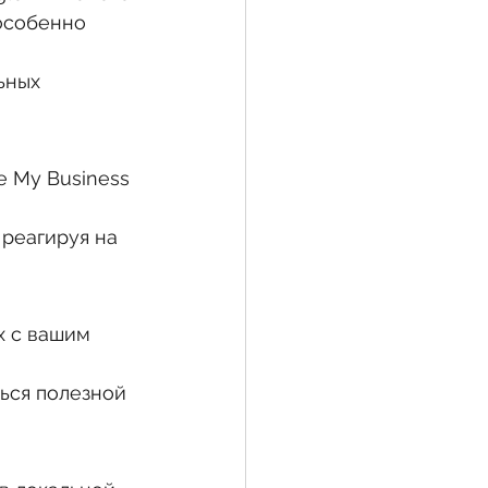
 особенно 
ьных 
 My Business 
реагируя на 
х с вашим 
ься полезной 